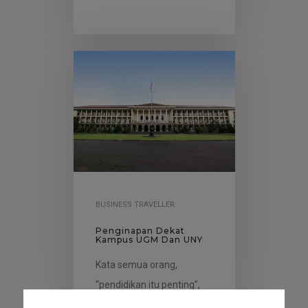
BUSINESS TRAVELLER
Penginapan Dekat
Kampus UGM Dan UNY
Kata semua orang,
“pendidikan itu penting”,
agar tidak mudah dibodohi