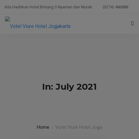
Kita Hadirkan Hotel Bintang 3 Nyaman dan Murah
(0274) 486888
HOME
ACCOMMODATION
ACTIVITIES
TESTIMONIALS
In: July 2021
FACILITIES
RESERVER
BLOG
Home
Votel Viure Hotel Jogja