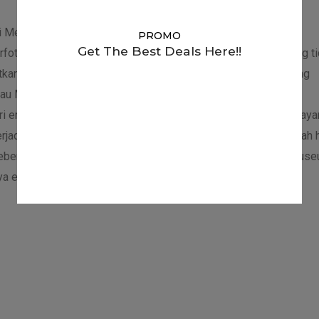
pi Merapi ada sekitar 350 meter akan menemukan Stonehenge
PROMO
Get The Best Deals Here!!
rfoto-foto disini dengan pemandangan alam dan jika beruntung t
kan. Disekitar Warung Kopi Merapi banyak tempat wisata yang
 atau Museum Mini Sisa Hartaku. Di Museum Mini Sisa Hartaku
ri erupsi gunung. Tiket masuk gratis dan hanya dengan membaya
 terjadi dengan Gunung Merapi. Museum yang bertempat di rumah h
berapa dari sisa hasil erupsi. Dengan melihat koleksi dari mus
a erupsi Gunung Merapi 2010 silam.