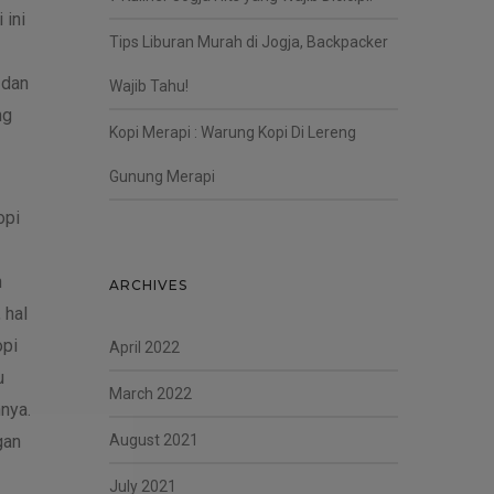
 ini
Tips Liburan Murah di Jogja, Backpacker
 dan
Wajib Tahu!
ng
Kopi Merapi : Warung Kopi Di Lereng
Gunung Merapi
opi
n
ARCHIVES
 hal
opi
April 2022
u
March 2022
nya.
gan
August 2021
July 2021