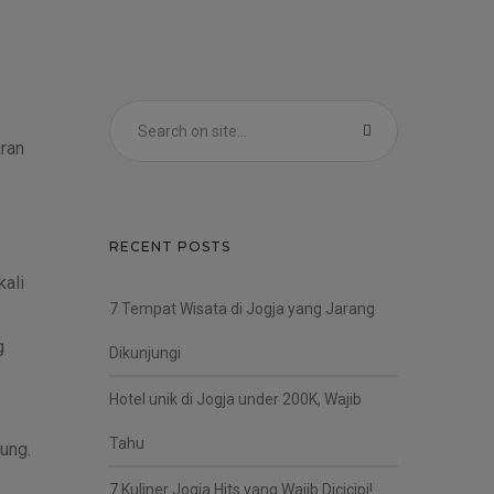
uran
RECENT POSTS
kali
7 Tempat Wisata di Jogja yang Jarang
g
Dikunjungi
Hotel unik di Jogja under 200K, Wajib
Tahu
ung.
7 Kuliner Jogja Hits yang Wajib Dicicipi!