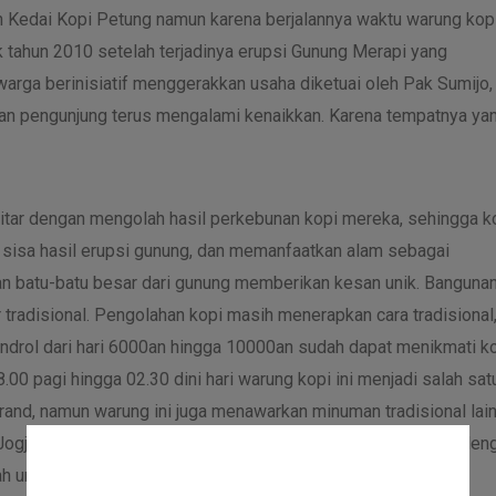
h Kedai Kopi Petung namun karena berjalannya waktu warung kopi
k tahun 2010 setelah terjadinya erupsi Gunung Merapi yang
rga berinisiatif menggerakkan usaha diketuai oleh Pak Sumijo,
hkan pengunjung terus mengalami kenaikkan. Karena tempatnya ya
itar dengan mengolah hasil perkebunan kopi mereka, sehingga k
tas sisa hasil erupsi gunung, dan memanfaatkan alam sebagai
an batu-batu besar dari gunung memberikan kesan unik. Banguna
r tradisional. Pengolahan kopi masih menerapkan cara tradisional,
bandrol dari hari 6000an hingga 10000an sudah dapat menikmati k
.00 pagi hingga 02.30 dini hari warung kopi ini menjadi salah sat
brand, namun warung ini juga menawarkan minuman tradisional lain
Jogja. Untuk dapat sampai di lokasi ini dari Kota Jogja hanya den
h untuk ditemukan.