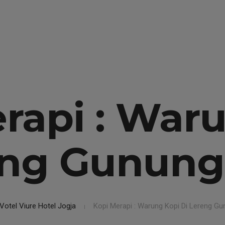
888
HOME
ACCOMMODATION
ACTIVITIES
rapi : War
eng Gunung
Votel Viure Hotel Jogja
Kopi Merapi : Warung Kopi Di Lereng G