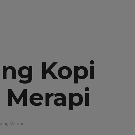
TESTIMONIALS
FACILITIES
RESERVER
BLOG
ung Kopi
 Merapi
unung Merapi