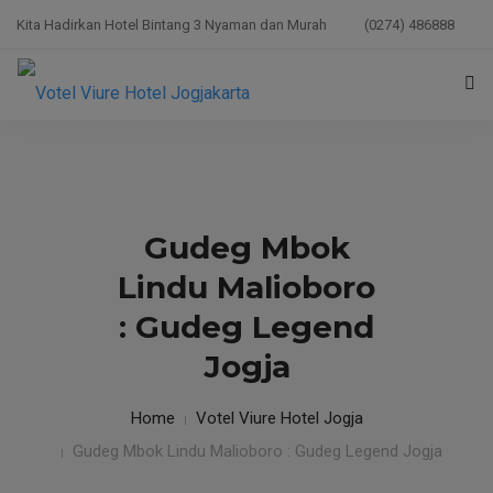
Kita Hadirkan Hotel Bintang 3 Nyaman dan Murah
(0274) 486888
HOME
ACCOMMODATION
Gudeg Mbok
ACTIVITIES
Lindu Malioboro
TESTIMONIALS
: Gudeg Legend
FACILITIES
Jogja
RESERVER
Home
Votel Viure Hotel Jogja
BLOG
Gudeg Mbok Lindu Malioboro : Gudeg Legend Jogja