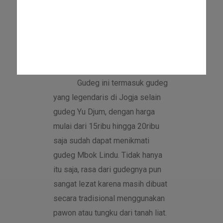
orang-orang sengaja bersepeda
atau berolahraga pagi ke
Malioboro untuk membeli
sarapan gudeg Mbok Lindu ini.
Gudeg ini termasuk gudeg
yang legendaris di Jogja selain
gudeg Yu Djum, dengan harga
mulai dari 15ribu hingga 20ribu
saja sudah dapat menikmati
gudeg Mbok Lindu. Tidak hanya
itu saja, rasa dari gudegnya pun
sangat lezat karena masih dibuat
secara tradisional menggunakan
pawon atau tungku dari tanah liat.